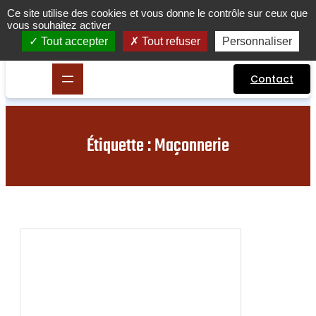
Aller
Ce site utilise des cookies et vous donne le contrôle sur ceux que
vous souhaitez activer
au
contenu
Tout accepter
Tout refuser
Personnaliser
Contact
Étiquette :
Maçonnerie