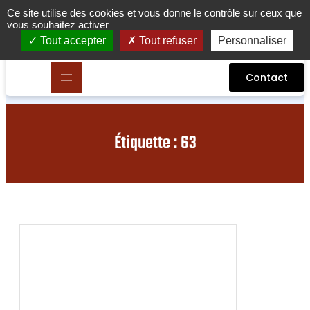
Aller
Ce site utilise des cookies et vous donne le contrôle sur ceux que
vous souhaitez activer
au
contenu
Tout accepter
Tout refuser
Personnaliser
Contact
Étiquette :
63